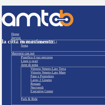
Home
Servizi
la città in movimento
Servizi di Trasporto (TPL)
Sosta
Muoversi con noi
Pianifica il tuo percorso
Linee e orari
Aree di sosta
Vittorio Veneto-Lato Terra
Vittorio Veneto-Lato Mare
Pane e Pomodoro
Largo 2 Giugno
Rossani
Necropoli
Executive Center
Park & Ride