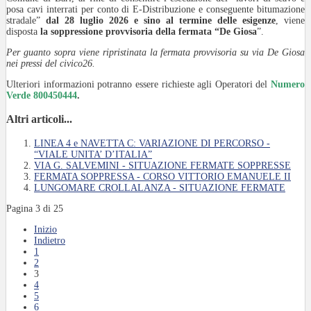
posa cavi interrati per conto di E-Distribuzione e conseguente bitumazione
stradale”
dal 28 luglio 2026 e sino al termine delle esigenze
, viene
disposta
la soppressione provvisoria della fermata “De Giosa
”.
Per guanto sopra viene ripristinata la fermata provvisoria su via De Giosa
nei pressi del civico26.
Ulteriori informazioni potranno essere richieste agli Operatori del
Numero
Verde 800450444
.
Altri articoli...
LINEA 4 e NAVETTA C: VARIAZIONE DI PERCORSO -
“VIALE UNITA’ D’ITALIA”
VIA G. SALVEMINI - SITUAZIONE FERMATE SOPPRESSE
FERMATA SOPPRESSA - CORSO VITTORIO EMANUELE II
LUNGOMARE CROLLALANZA - SITUAZIONE FERMATE
Pagina 3 di 25
Inizio
Indietro
1
2
3
4
5
6