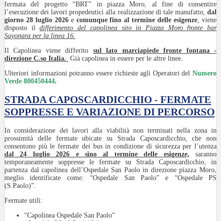
fermata del progetto “BRT” in piazza Moro, al fine di consentire
l’esecuzione dei lavori propedeutici alla realizzazione di tale manufatto,
dal
giorno 28 luglio 2026
e
comunque fino al termine delle esigenze
, viene
disposto il
differimento del capolinea sito in Piazza Moro fronte bar
Sayonara per la linea 16.
Il Capolinea viene differito
sul lato marciapiede fronte fontana -
direzione C.so Italia.
Già capolinea in essere per le altre linee.
Ulteriori informazioni potranno essere richieste agli Operatori del
Numero
Verde 800450444
.
STRADA CAPOSCARDICCHIO - FERMATE
SOPPRESSE E VARIAZIONE DI PERCORSO
In considerazione dei lavori alla viabilità non terminati nella zona in
prossimità delle fermate ubicate su Strada Caposcardicchio, che non
consentono più le fermate dei bus in condizione di sicurezza per l’utenza
dal 24 luglio 2026 e sino al termine delle esigenze,
saranno
temporaneamente soppresse le fermate su Strada Caposcardicchio, in
partenza dal capolinea dell’Ospedale San Paolo in direzione piazza Moro,
meglio identificate come: “Ospedale San Paolo” e “Ospedale PS
(S.Paolo)”.
Fermate utili:
“Capolinea Ospedale San Paolo”