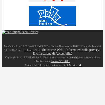
Feed Entries
Amtab S.p.A. - C.F./P.IVA 06010490727 - Codice Destinatario T04ZHR3 - viale Jacobini,
-
Statistiche Web
-
Informativa sulla privacy
-
Z.I. - 70132 Bari -
E-Mail
-
PEC
Dichiarazione di Accessibilità
-
Copyright © 2017 AMTAB S.p.A. Tutti i diritti riservati.
Joomla!
è un software libero
rilasciato sotto
licenza GNU/GPL
.
Motore del calcolo percorsi a cura di
PluService Srl