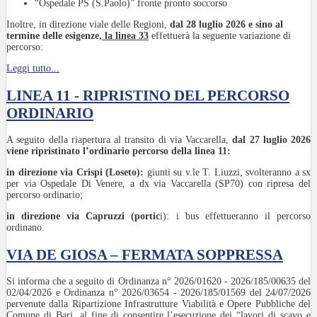
“Ospedale PS (S.Paolo)” fronte pronto soccorso
Inoltre, in direzione viale delle Regioni,
dal 28 luglio 2026 e sino al
termine delle esigenze,
la linea 33
effettuerà la seguente variazione di
percorso:
Leggi tutto...
LINEA 11 - RIPRISTINO DEL PERCORSO
ORDINARIO
A seguito della riapertura al transito di via Vaccarella,
dal 27 luglio 2026
viene ripristinato l’ordinario percorso della linea 11:
in direzione via Crispi (Loseto):
giunti su v.le T. Liuzzi, svolteranno a sx
per via Ospedale Di Venere, a dx via Vaccarella (SP70) con ripresa del
percorso ordinario;
in direzione via Capruzzi (portic
i): i bus effettueranno il percorso
ordinano.
VIA DE GIOSA – FERMATA SOPPRESSA
Si informa che a seguito di Ordinanza n° 2026/01620 - 2026/185/00635 del
02/04/2026 e Ordinanza n° 2026/03654 - 2026/185/01569 del 24/07/2026
pervenute dalla Ripartizione Infrastrutture Viabilità e Opere Pubbliche del
Comune di Bari, al fine di consentire l’esecuzione dei “lavori di scavo e