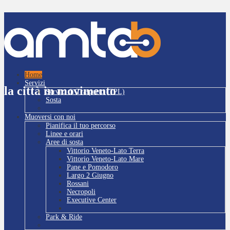
Home
Servizi
la città in movimento
Servizi di Trasporto (TPL)
Sosta
Muoversi con noi
Pianifica il tuo percorso
Linee e orari
Aree di sosta
Vittorio Veneto-Lato Terra
Vittorio Veneto-Lato Mare
Pane e Pomodoro
Largo 2 Giugno
Rossani
Necropoli
Executive Center
Park & Ride