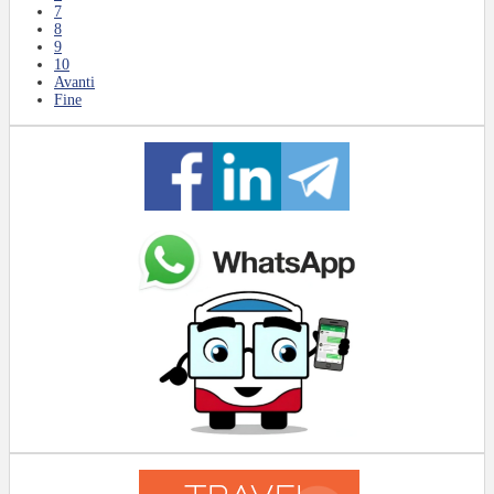
7
8
9
10
Avanti
Fine