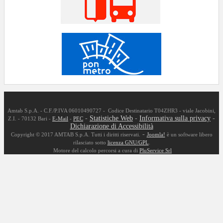
Amtab S.p.A. - C.F./P.IVA 06010490727 - Codice Destinatario T04ZHR3 - viale Jacobini,
-
Statistiche Web
-
Informativa sulla privacy
-
Z.I. - 70132 Bari -
E-Mail
-
PEC
Dichiarazione di Accessibilità
-
Copyright © 2017 AMTAB S.p.A. Tutti i diritti riservati.
Joomla!
è un software libero
rilasciato sotto
licenza GNU/GPL
.
Motore del calcolo percorsi a cura di
PluService Srl