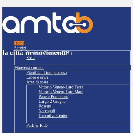
Home
Servizi
la città in movimento
Servizi di Trasporto (TPL)
Sosta
Muoversi con noi
Pianifica il tuo percorso
Linee e orari
Aree di sosta
Vittorio Veneto-Lato Terra
Vittorio Veneto-Lato Mare
Pane e Pomodoro
Largo 2 Giugno
Rossani
Necropoli
Executive Center
Park & Ride