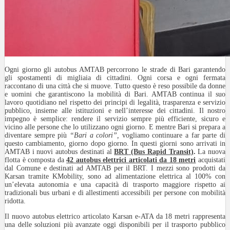
Ogni giorno gli autobus AMTAB percorrono le strade di Bari garantendo
gli spostamenti di migliaia di cittadini. Ogni corsa e ogni fermata
raccontano di una città che si muove. Tutto questo è reso possibile da donne
e uomini che garantiscono la mobilità di Bari. AMTAB continua il suo
lavoro quotidiano nel rispetto dei principi di legalità, trasparenza e servizio
pubblico, insieme alle istituzioni e nell’interesse dei cittadini. Il nostro
impegno è semplice: rendere il servizio sempre più efficiente, sicuro e
vicino alle persone che lo utilizzano ogni giorno. E mentre Bari si prepara a
diventare sempre più
“Bari a colori”,
vogliamo continuare a far parte di
questo cambiamento, giorno dopo giorno. In questi giorni sono arrivati in
AMTAB i nuovi autobus destinati al
BRT
(Bus Rapid Transit)
.
La nuova
flotta è composta da
42 autobus elettrici articolati da 18 metri
acquistati
dal Comune e destinati ad AMTAB per il BRT. I mezzi sono prodotti da
Karsan tramite KMobility, sono ad alimentazione elettrica al 100% con
un’elevata autonomia e una capacità di trasporto maggiore rispetto ai
tradizionali bus urbani e di allestimenti accessibili per persone con mobilità
ridotta.
Il nuovo autobus elettrico articolato Karsan e-ATA da 18 metri rappresenta
una delle soluzioni più avanzate oggi disponibili per il trasporto pubblico