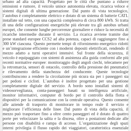
urbano ad alta capacità. Progettato per le città che puntano a ridurre
emissioni e rumore, il veicolo unisce autonomia elevata, ricarica veloce e
sistemi digitali di ultima generazione. Dal punto di vista tecnologico,
l’autobus è completamente elettrico e dotato di un sistema di batterie CATL
installate sul tetto, con una capacità complessiva di circa 800 kWh. Si tratta
di una delle configurazioni energetiche più elevate tra gli autobus urbani
europei, che consente lunghe percorrenze giornaliere e riduce la necessità di
ricariche intermedie durante il servizio. La ricarica avviene tramite due
prese standard europee CCS2 ad alta potenza, capaci di raggiungere fino a
300 kW ciascuna. Questo permette tempi di rifornimento energetico ridotti
e un’integrazione efficiente con i moderni depositi elettrificati, rendendo il
mezzo adatto a turni operativi intensivi. Sul fronte della sicurezza, il
veicolo è equipaggiato con sistemi di assistenza alla guida conformi alle più
recenti normative europee: monitoraggio degli angoli ciechi, telecamere per
la retromarcia, sensori di ostacolo, controllo della pressione dei pneumatici
e rilevamento della stanchezza del conducente. Queste tecnologie
contribuiscono a rendere la circolazione più sicura sia per i passeggeri sia
per pedoni e ciclisti. L’autobus è inoltre progettato per una gestione
completamente digitale del servizio. A bordo sono installati sistemi di
videosorveglianza, conta-passeggeri basati su intelligenza artificiale,
monitor informativi, computer di bordo per il controllo della flotta e
dispositivi per la comunicazione con la centrale operativa. Questo consente
alle aziende di trasporto di monitorare in tempo reale il servizio e
migliorare l’efficienza delle linee. Dal punto di vista della capacità, il
mezzo può trasportare fino a oltre cento passeggeri ed è dotato di quattro
porte per velocizzare la salita e la discesa, oltre a postazioni dedicate alle
persone con disabilità e rampa di accesso. L’organizzazione degli spazi
interni privilegia il flusso rapido dei viaggiatori, caratteristica essenziale