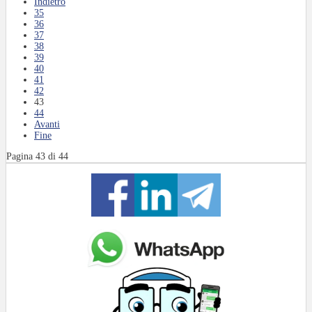
Indietro
35
36
37
38
39
40
41
42
43
44
Avanti
Fine
Pagina 43 di 44