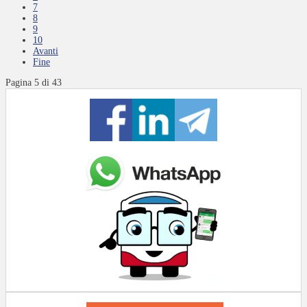
7
8
9
10
Avanti
Fine
Pagina 5 di 43