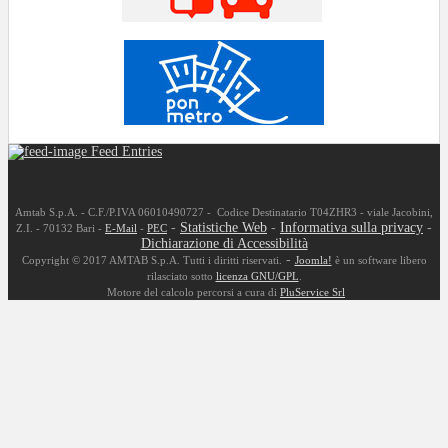
Feed Entries
Amtab S.p.A. - C.F./P.IVA 06010490727 - Codice Destinatario T04ZHR3 - viale Jacobini,
-
Statistiche Web
-
Informativa sulla privacy
-
Z.I. - 70132 Bari -
E-Mail
-
PEC
Dichiarazione di Accessibilità
-
Copyright © 2017 AMTAB S.p.A. Tutti i diritti riservati.
Joomla!
è un software libero
rilasciato sotto
licenza GNU/GPL
.
Motore del calcolo percorsi a cura di
PluService Srl